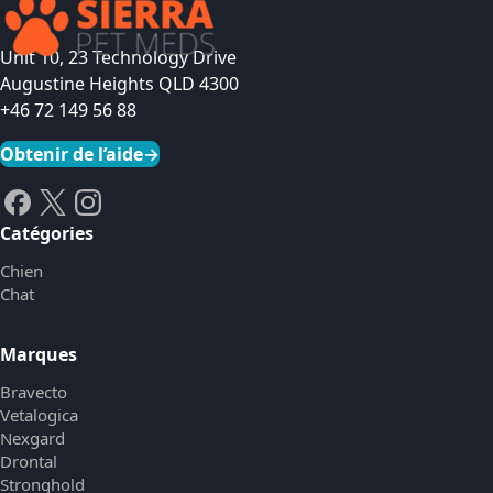
Voir le produit
Unit 10, 23 Technology Drive
Augustine Heights QLD 4300
+46 72 149 56 88
Obtenir de l’aide
→
Catégories
Chien
Chat
Marques
Bravecto
Vetalogica
Nexgard
Drontal
Stronghold