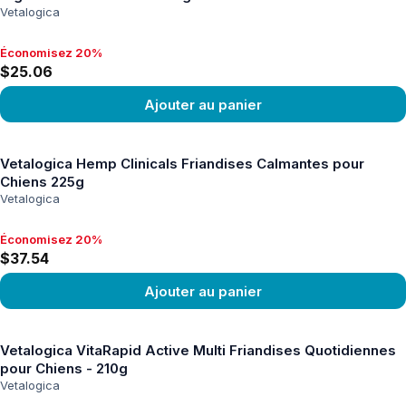
Vetalogica
Économisez 20%
Économisez 20%, $25.06
$25.06
Ajouter au panier
Voir le produit
Vetalogica Hemp Clinicals Friandises Calmantes pour
Chiens 225g
Vetalogica
Économisez 20%
Économisez 20%, $37.54
$37.54
Ajouter au panier
Voir le produit
Vetalogica VitaRapid Active Multi Friandises Quotidiennes
pour Chiens - 210g
Vetalogica