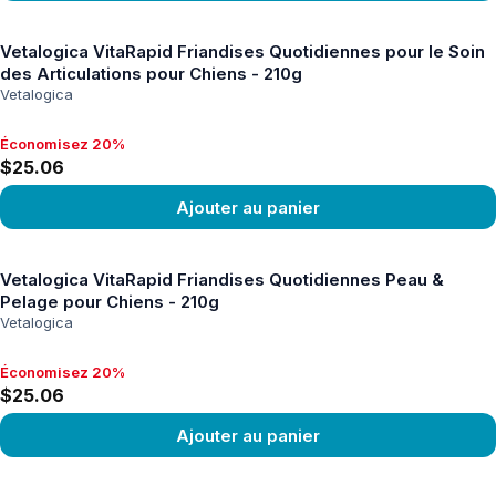
Voir le produit
Vetalogica VitaRapid Friandises Quotidiennes pour le Soin
des Articulations pour Chiens - 210g
Vetalogica
Économisez 20%
Économisez 20%, $25.06
$25.06
Ajouter au panier
Voir le produit
Vetalogica VitaRapid Friandises Quotidiennes Peau &
Pelage pour Chiens - 210g
Vetalogica
Économisez 20%
Économisez 20%, $25.06
$25.06
Ajouter au panier
Voir le produit