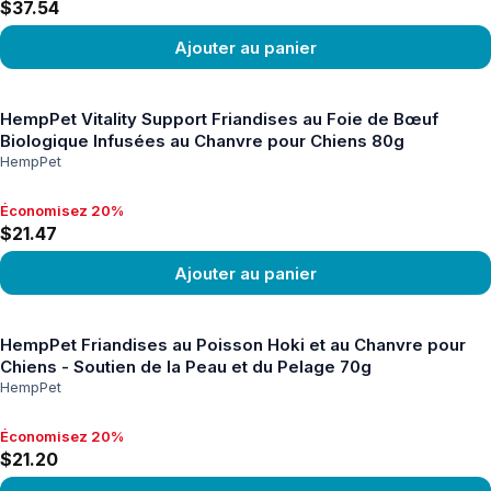
$37.54
Ajouter au panier
Voir le produit
HempPet Vitality Support Friandises au Foie de Bœuf
Biologique Infusées au Chanvre pour Chiens 80g
HempPet
Économisez 20%
Économisez 20%, $21.47
$21.47
Ajouter au panier
Voir le produit
HempPet Friandises au Poisson Hoki et au Chanvre pour
Chiens - Soutien de la Peau et du Pelage 70g
HempPet
Économisez 20%
Économisez 20%, $21.20
$21.20