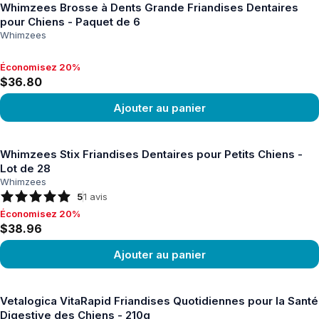
Whimzees Brosse à Dents Grande Friandises Dentaires
pour Chiens - Paquet de 6
Whimzees
Économisez 20%
Économisez 20%, $36.80
$36.80
Ajouter au panier
Voir le produit
Whimzees Stix Friandises Dentaires pour Petits Chiens -
Lot de 28
Whimzees
5
1
avis
Économisez 20%
Économisez 20%, $38.96
$38.96
Ajouter au panier
Voir le produit
Vetalogica VitaRapid Friandises Quotidiennes pour la Santé
Digestive des Chiens - 210g