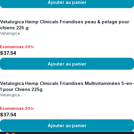
Ajouter au panier
Voir le produit
Vetalogica Hemp Clinicals Friandises peau & pelage pour
chiens 225 g
Vetalogica
Économisez 20%
Économisez 20%, $37.54
$37.54
Ajouter au panier
Voir le produit
Vetalogica Hemp Clinicals Friandises Multivitaminées 5-en-
1 pour Chiens 225g
Vetalogica
Économisez 20%
Économisez 20%, $37.54
$37.54
Ajouter au panier