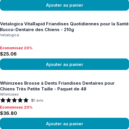
Ajouter au panier
Voir le produit
Vetalogica VitaRapid Friandises Quotidiennes pour la Santé
Bucco-Dentaire des Chiens - 210g
Vetalogica
Économisez 20%
Économisez 20%, $25.06
$25.06
Ajouter au panier
Voir le produit
Whimzees Brosse à Dents Friandises Dentaires pour
Chiens Très Petite Taille - Paquet de 48
Whimzees
5
1
avis
Économisez 20%
Économisez 20%, $36.80
$36.80
Ajouter au panier