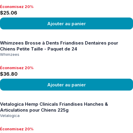
Économisez 20%
Économisez 20%, $25.06
$25.06
Ajouter au panier
Voir le produit
Whimzees Brosse à Dents Friandises Dentaires pour
Chiens Petite Taille - Paquet de 24
Whimzees
Économisez 20%
Économisez 20%, $36.80
$36.80
Ajouter au panier
Voir le produit
Vetalogica Hemp Clinicals Friandises Hanches &
Articulations pour Chiens 225g
Vetalogica
Économisez 20%
Économisez 20%, $37.54