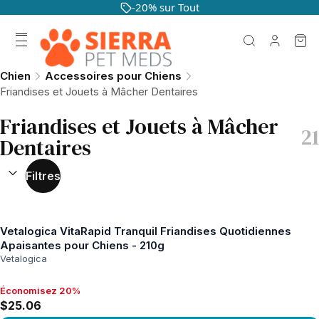
-20% sur Tout
Chien
Accessoires pour Chiens
Friandises et Jouets à Mâcher Dentaires
Friandises et Jouets à Mâcher
21
Dentaires
TRIER PAR :
(
facultatif
)
Filtres
Vetalogica VitaRapid Tranquil Friandises Quotidiennes
Apaisantes pour Chiens - 210g
Vetalogica
Économisez 20%
Économisez 20%, $25.06
$25.06