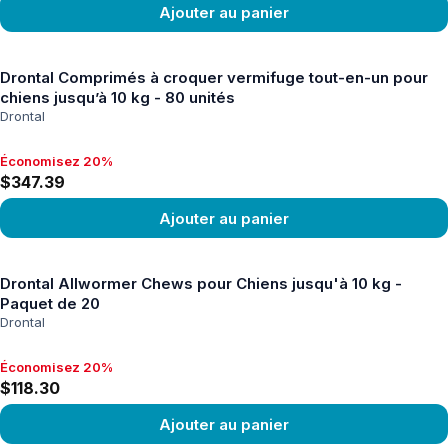
Ajouter au panier
Voir le produit
Drontal Comprimés à croquer vermifuge tout-en-un pour
chiens jusqu’à 10 kg - 80 unités
Drontal
Économisez 20%
Économisez 20%, $347.39
$347.39
Ajouter au panier
Voir le produit
Drontal Allwormer Chews pour Chiens jusqu'à 10 kg -
Paquet de 20
Drontal
Économisez 20%
Économisez 20%, $118.30
$118.30
Ajouter au panier