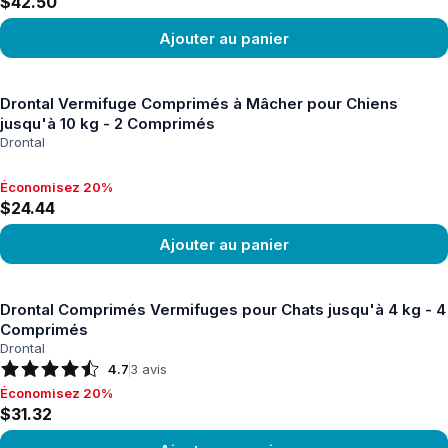
$42.50
Ajouter au panier
Voir le produit
Drontal Vermifuge Comprimés à Mâcher pour Chiens
jusqu'à 10 kg - 2 Comprimés
Drontal
Économisez 20%
Économisez 20%, $24.44
$24.44
Ajouter au panier
Voir le produit
Drontal Comprimés Vermifuges pour Chats jusqu'à 4 kg - 4
Comprimés
Drontal
4.7
3
avis
Économisez 20%
Économisez 20%, $31.32
$31.32