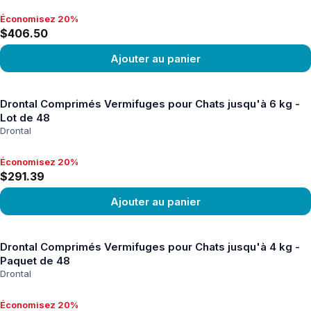
Économisez 20%
Économisez 20%, $406.50
$406.50
Ajouter au panier
Voir le produit
Drontal Comprimés Vermifuges pour Chats jusqu'à 6 kg -
Lot de 48
Drontal
Économisez 20%
Économisez 20%, $291.39
$291.39
Ajouter au panier
Voir le produit
Drontal Comprimés Vermifuges pour Chats jusqu'à 4 kg -
Paquet de 48
Drontal
Économisez 20%
Économisez 20%, $215.11