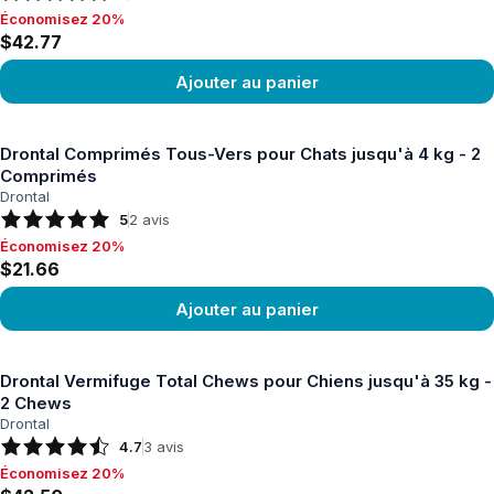
Économisez 20%
Économisez 20%, $42.77
$42.77
Ajouter au panier
Voir le produit
Drontal Comprimés Tous-Vers pour Chats jusqu'à 4 kg - 2
Comprimés
Drontal
5
2
avis
Économisez 20%
Économisez 20%, $21.66
$21.66
Ajouter au panier
Voir le produit
Drontal Vermifuge Total Chews pour Chiens jusqu'à 35 kg -
2 Chews
Drontal
4.7
3
avis
Économisez 20%
Économisez 20%, $42.50