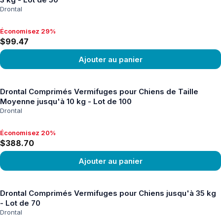
Drontal
Économisez 29%
Économisez 29%, $99.47
$99.47
Ajouter au panier
Voir le produit
Drontal Comprimés Vermifuges pour Chiens de Taille
Moyenne jusqu'à 10 kg - Lot de 100
Drontal
Économisez 20%
Économisez 20%, $388.70
$388.70
Ajouter au panier
Voir le produit
Drontal Comprimés Vermifuges pour Chiens jusqu'à 35 kg
- Lot de 70
Drontal