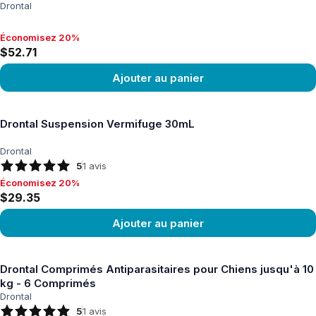
Drontal
Économisez 20%
Économisez 20%, $52.71
$52.71
Ajouter au panier
Voir le produit
Drontal Suspension Vermifuge 30mL
Drontal
5
1
avis
Économisez 20%
Économisez 20%, $29.35
$29.35
Ajouter au panier
Voir le produit
Drontal Comprimés Antiparasitaires pour Chiens jusqu'à 10
kg - 6 Comprimés
Drontal
5
1
avis