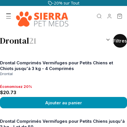
-20% sur Tout
RÉSULTATS D
Drontal
21
Filtres
Drontal Comprimés Vermifuges pour Petits Chiens et
Chiots jusqu'à 3 kg - 4 Comprimés
Drontal
Économisez 20%
Économisez 20%, $20.73
$20.73
Ajouter au panier
Voir le produit
Drontal Comprimés Vermifuges pour Petits Chiens jusqu'à
3 kg - Lot de 50