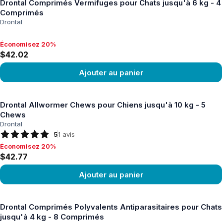
Drontal Comprimés Vermifuges pour Chats jusqu'à 6 kg - 4
Comprimés
Drontal
Économisez 20%
Économisez 20%, $42.02
$42.02
Ajouter au panier
Voir le produit
Drontal Allwormer Chews pour Chiens jusqu'à 10 kg - 5
Chews
Drontal
5
1
avis
Économisez 20%
Économisez 20%, $42.77
$42.77
Ajouter au panier
Voir le produit
Drontal Comprimés Polyvalents Antiparasitaires pour Chats
jusqu'à 4 kg - 8 Comprimés