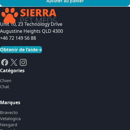
Ajouter au panier
Voir le produit
Unit 10, 23 Technology Drive
Augustine Heights QLD 4300
+46 72 149 56 88
Obtenir de l’aide
→
Catégories
Chien
Chat
Marques
Bravecto
Vetalogica
Nexgard