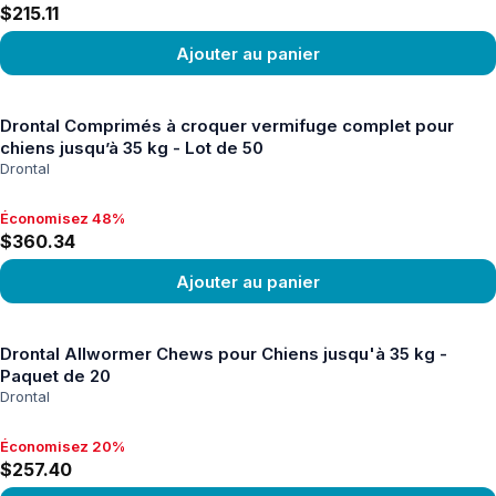
$215.11
Ajouter au panier
Voir le produit
Drontal Comprimés à croquer vermifuge complet pour
chiens jusqu’à 35 kg - Lot de 50
Drontal
Économisez 48%
Économisez 48%, $360.34
$360.34
Ajouter au panier
Voir le produit
Drontal Allwormer Chews pour Chiens jusqu'à 35 kg -
Paquet de 20
Drontal
Économisez 20%
Économisez 20%, $257.40
$257.40