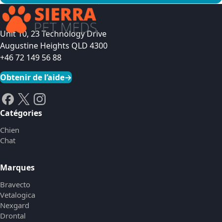
Voir le produit
Unit 10, 23 Technology Drive
Augustine Heights QLD 4300
+46 72 149 56 88
Obtenir de l’aide
→
Catégories
Chien
Chat
Marques
Bravecto
Vetalogica
Nexgard
Drontal