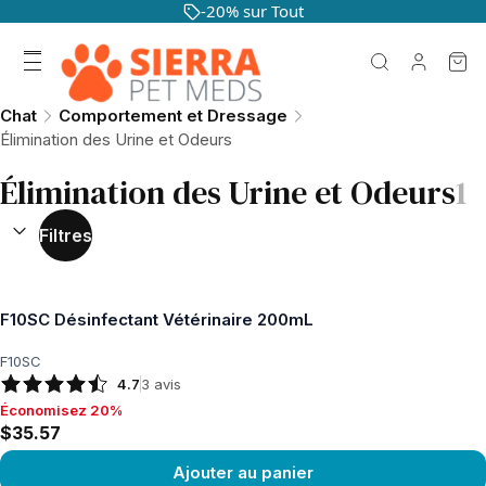
-20% sur Tout
Chat
Comportement et Dressage
Élimination des Urine et Odeurs
Élimination des Urine et Odeurs
1
TRIER PAR :
(
facultatif
)
Filtres
F10SC Désinfectant Vétérinaire 200mL
F10SC
4.7
3
avis
Économisez 20%
Économisez 20%, $35.57
$35.57
Ajouter au panier