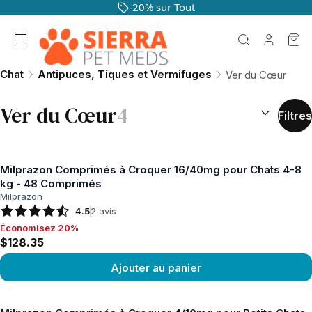
-20% sur Tout
Chat
Antipuces, Tiques et Vermifuges
Ver du Cœur
TRIER PAR 
Ver du Cœur
4
Filtres
Milprazon Comprimés à Croquer 16/40mg pour Chats 4-8
kg - 48 Comprimés
Milprazon
4.5
2
avis
Économisez 20%
Économisez 20%, $128.35
$128.35
Ajouter au panier
Voir le produit