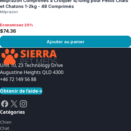
Milprazon Comprimés à Croquer 4/10mg pour Petits Chats
et Chatons 1-2kg - 48 Comprimés
Milprazon
Économisez 20%
Économisez 20%, $74.36
$74.36
Ajouter au panier
Voir le produit
Unit 10, 23 Technology Drive
Augustine Heights QLD 4300
+46 72 149 56 88
Obtenir de l’aide
→
Catégories
Chien
Chat