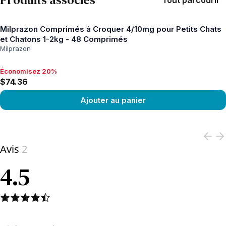
Tout parcourir
Milprazon Comprimés à Croquer 4/10mg pour Petits Chats
et Chatons 1-2kg - 48 Comprimés
Milprazon
Économisez 20%
Économisez 20%, $74.36
$74.36
Ajouter au panier
View product
Avis
2
4.5