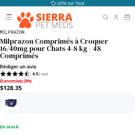
-20% sur Tout
MILPRAZON
Milprazon Comprimés à Croquer
16/40mg pour Chats 4-8 kg - 48
Comprimés
Rédiger un avis
4.5
2
avis
Économisez 20%, $128.35
Économisez 20%
$128.35
En stock