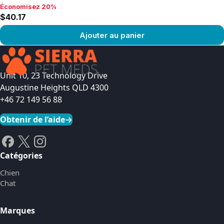
Économisez 20%
Économisez 20%, $40.17
$40.17
Ajouter au panier
Voir le produit
Unit 10, 23 Technology Drive
Augustine Heights QLD 4300
+46 72 149 56 88
Obtenir de l’aide
→
Catégories
Chien
Chat
Marques