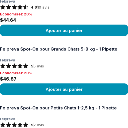
Felpreva
4.9
10
avis
Économisez 20%
Économisez 20%, $44.64
$44.64
Ajouter au panier
Voir le produit
Felpreva Spot-On pour Grands Chats 5-8 kg - 1 Pipette
Felpreva
5
5
avis
Économisez 20%
Économisez 20%, $46.87
$46.87
Ajouter au panier
Voir le produit
Felpreva Spot-On pour Petits Chats 1-2,5 kg - 1 Pipette
Felpreva
5
2
avis