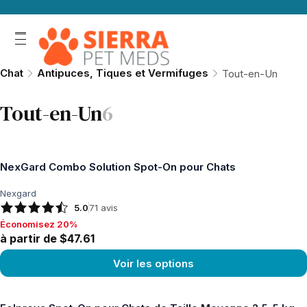
Chat
Antipuces, Tiques et Vermifuges
Tout-en-Un
Tout-en-Un
6
NexGard Combo Solution Spot-On pour Chats
Nexgard
5.0
71
avis
Économisez 20%
Économisez 20%, à partir de $47.61
à partir de $47.61
Voir les options
Voir le produit