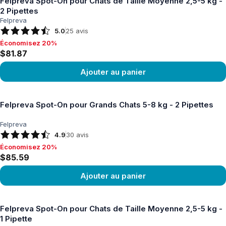
Felpreva Spot-On pour Chats de Taille Moyenne 2,5-5 kg -
2 Pipettes
Felpreva
5.0
25
avis
Économisez 20%
Économisez 20%, $81.87
$81.87
Ajouter au panier
Voir le produit
Felpreva Spot-On pour Grands Chats 5-8 kg - 2 Pipettes
Felpreva
4.9
30
avis
Économisez 20%
Économisez 20%, $85.59
$85.59
Ajouter au panier
Voir le produit
Felpreva Spot-On pour Chats de Taille Moyenne 2,5-5 kg -
1 Pipette