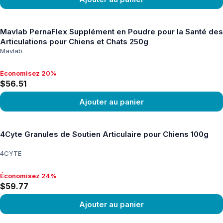
Voir le produit
Mavlab PernaFlex Supplément en Poudre pour la Santé des
Articulations pour Chiens et Chats 250g
Mavlab
Économisez 20%
Économisez 20%, $56.51
$56.51
Ajouter au panier
Voir le produit
4Cyte Granules de Soutien Articulaire pour Chiens 100g
4CYTE
Économisez 24%
Économisez 24%, $59.77
$59.77
Ajouter au panier
Voir le produit