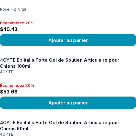
Rose Hip Vital
Économisez 20%
Économisez 20%, $40.43
$40.43
Ajouter au panier
Voir le produit
4CYTE Epiitalis Forte Gel de Soutien Articulaire pour
Chiens 100ml
4CYTE
Économisez 20%
Économisez 20%, $53.68
$53.68
Ajouter au panier
Voir le produit
4CYTE Epiitalis Forte Gel de Soutien Articulaire pour
Chiens 50ml
4CYTE