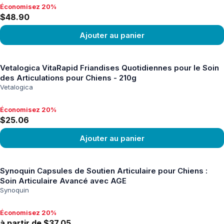
Économisez 20%
Économisez 20%, $48.90
$48.90
Ajouter au panier
Voir le produit
Vetalogica VitaRapid Friandises Quotidiennes pour le Soin
des Articulations pour Chiens - 210g
Vetalogica
Économisez 20%
Économisez 20%, $25.06
$25.06
Ajouter au panier
Voir le produit
Synoquin Capsules de Soutien Articulaire pour Chiens :
Soin Articulaire Avancé avec AGE
Synoquin
Économisez 20%
Économisez 20%, à partir de $37.05
à partir de $37.05