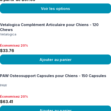
Voir les options
Voir le produit
Vetalogica Complément Articulaire pour Chiens - 120
Chews
Vetalogica
Économisez 20%
Économisez 20%, $33.76
$33.76
Ajouter au panier
Voir le produit
PAW Osteosupport Capsules pour Chiens - 150 Capsules
PAW
Économisez 20%
Économisez 20%, $63.41
$63.41
Ajouter au panier