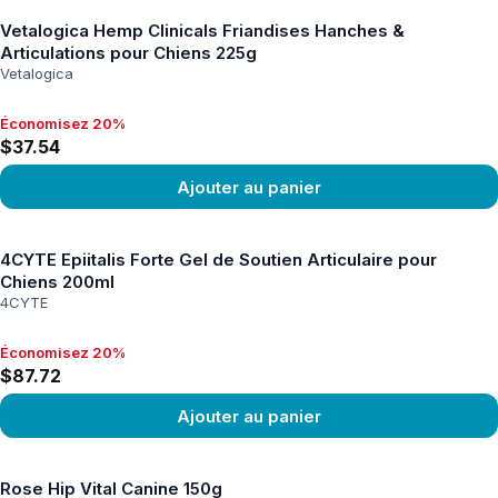
Vetalogica Hemp Clinicals Friandises Hanches &
Articulations pour Chiens 225g
Vetalogica
Économisez 20%
Économisez 20%, $37.54
$37.54
Ajouter au panier
Voir le produit
4CYTE Epiitalis Forte Gel de Soutien Articulaire pour
Chiens 200ml
4CYTE
Économisez 20%
Économisez 20%, $87.72
$87.72
Ajouter au panier
Voir le produit
Rose Hip Vital Canine 150g