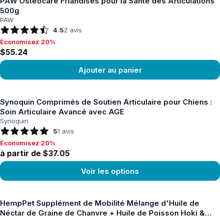
PAW Osteocare Friandises pour la Santé des Articulations
500g
PAW
4.5
2
avis
Économisez 20%
Économisez 20%, $55.24
$55.24
Ajouter au panier
Voir le produit
Synoquin Comprimés de Soutien Articulaire pour Chiens :
Soin Articulaire Avancé avec AGE
Synoquin
5
1
avis
Économisez 20%
Économisez 20%, à partir de $37.05
à partir de $37.05
Voir les options
Voir le produit
HempPet Supplément de Mobilité Mélange d'Huile de
Néctar de Graine de Chanvre + Huile de Poisson Hoki &