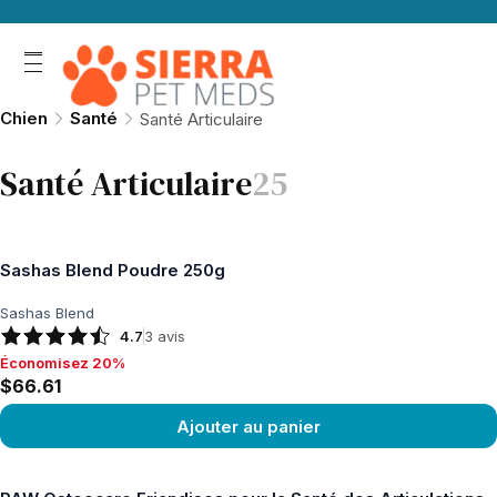
Chien
Santé
Santé Articulaire
Santé Articulaire
25
Sashas Blend Poudre 250g
Sashas Blend
4.7
3
avis
Économisez 20%
Économisez 20%, $66.61
$66.61
Ajouter au panier
Voir le produit