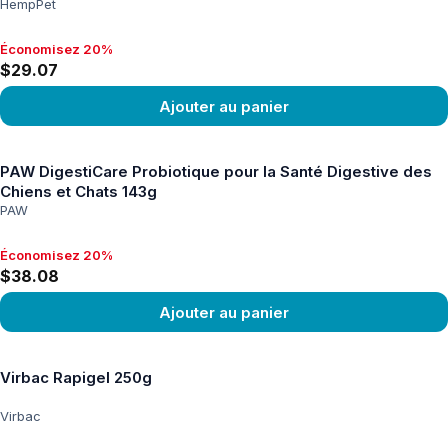
Huile MCT Pour Chiens 100ml
HempPet
Économisez 20%
Économisez 20%, $29.07
$29.07
Ajouter au panier
Voir le produit
PAW DigestiCare Probiotique pour la Santé Digestive des
Chiens et Chats 143g
PAW
Économisez 20%
Économisez 20%, $38.08
$38.08
Ajouter au panier
Voir le produit
Virbac Rapigel 250g
Virbac