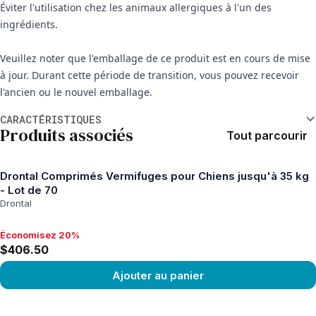
Éviter l'utilisation chez les animaux allergiques à l'un des
ingrédients.
Veuillez noter que l'emballage de ce produit est en cours de mise
à jour. Durant cette période de transition, vous pouvez recevoir
l'ancien ou le nouvel emballage.
Informations supplémentaires
CARACTÉRISTIQUES
Produits associés
Tout parcourir
Drontal Comprimés Vermifuges pour Chiens jusqu'à 35 kg
- Lot de 70
Drontal
Économisez 20%
Économisez 20%, $406.50
$406.50
Ajouter au panier
View product