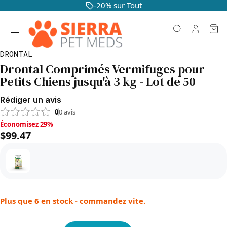
-20% sur Tout
DRONTAL
Drontal Comprimés Vermifuges pour
Petits Chiens jusqu'à 3 kg - Lot de 50
Rédiger un avis
0
0
avis
Économisez 29%, $99.47
Économisez 29%
$99.47
Plus que 6 en stock - commandez vite.