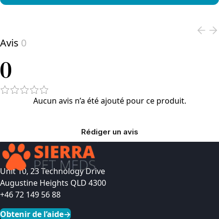
View product
Avis
0
0
Aucun avis n’a été ajouté pour ce produit.
Rédiger un avis
Unit 10, 23 Technology Drive
Augustine Heights QLD 4300
+46 72 149 56 88
Obtenir de l’aide
→