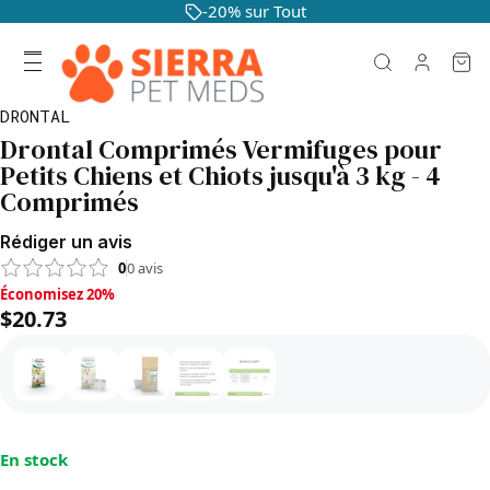
-20% sur Tout
DRONTAL
Drontal Comprimés Vermifuges pour
Petits Chiens et Chiots jusqu'à 3 kg - 4
Comprimés
Rédiger un avis
0
0
avis
Économisez 20%, $20.73
Économisez 20%
$20.73
En stock