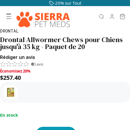
-20% sur Tout
DRONTAL
Drontal Allwormer Chews pour Chiens
jusqu'à 35 kg - Paquet de 20
Rédiger un avis
0
0
avis
Économisez 20%, $257.40
Économisez 20%
$257.40
En stock