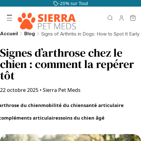
-20% sur Tout
Accueil
Blog
Signs of Arthritis in Dogs: How to Spot It Early
Signes d’arthrose chez le
chien : comment la repérer
tôt
22 octobre 2025
•
Sierra Pet Meds
arthrose du chien
mobilité du chien
santé articulaire
compléments articulaires
soins du chien âgé