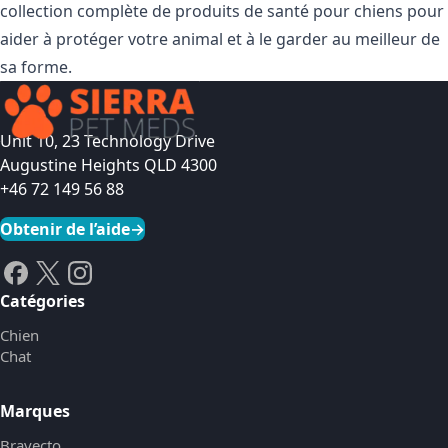
collection complète de produits de santé pour chiens
pour
aider à protéger votre animal et à le garder au meilleur de
sa forme.
Unit 10, 23 Technology Drive
Augustine Heights QLD 4300
+46 72 149 56 88
Obtenir de l’aide
→
Catégories
Chien
Chat
Marques
Bravecto