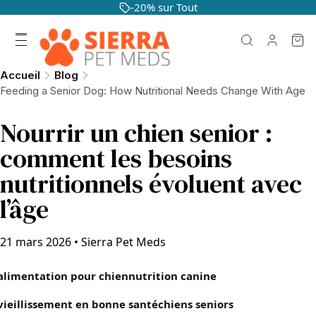
-20% sur Tout
Accueil
Blog
Feeding a Senior Dog: How Nutritional Needs Change With Age
Nourrir un chien senior :
comment les besoins
nutritionnels évoluent avec
l’âge
21 mars 2026
•
Sierra Pet Meds
alimentation pour chien
nutrition canine
vieillissement en bonne santé
chiens seniors