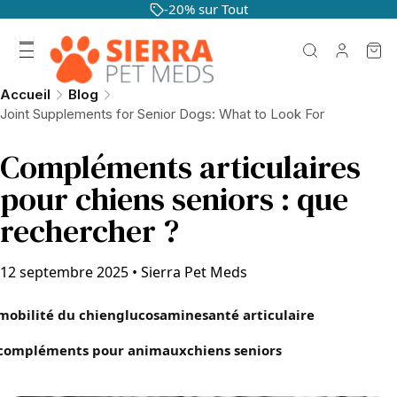
-20% sur Tout
Accueil
Blog
Joint Supplements for Senior Dogs: What to Look For
Compléments articulaires
pour chiens seniors : que
rechercher ?
12 septembre 2025
•
Sierra Pet Meds
mobilité du chien
glucosamine
santé articulaire
compléments pour animaux
chiens seniors