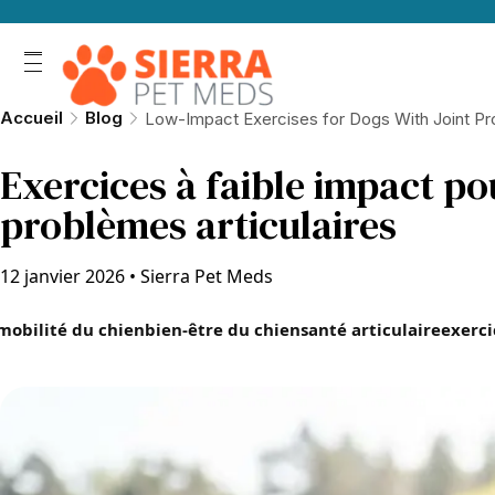
Accueil
Blog
Low-Impact Exercises for Dogs With Joint P
Exercices à faible impact po
problèmes articulaires
12 janvier 2026
•
Sierra Pet Meds
mobilité du chien
bien-être du chien
santé articulaire
exerci