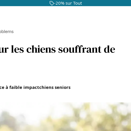
-20% sur Tout
roblems
ur les chiens souffrant de
ce à faible impact
chiens seniors