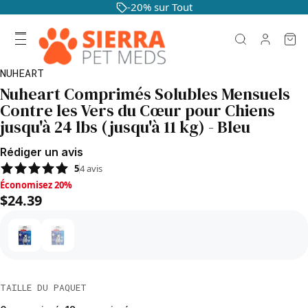
-20% sur Tout
NUHEART
Nuheart Comprimés Solubles Mensuels
Contre les Vers du Cœur pour Chiens
jusqu'à 24 lbs (jusqu'à 11 kg) - Bleu
Rédiger un avis
5
4
avis
Économisez 20%, $24.39
Économisez 20%
$24.39
TAILLE DU PAQUET