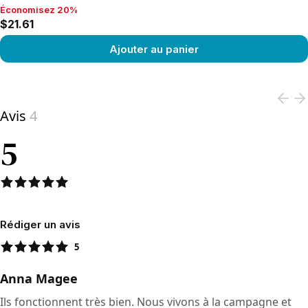
Économisez 20%
Économisez 20%, $21.61
$21.61
Ajouter au panier
View product
Avis
4
5
Rédiger un avis
5
Anna Magee
Ils fonctionnent très bien. Nous vivons à la campagne et