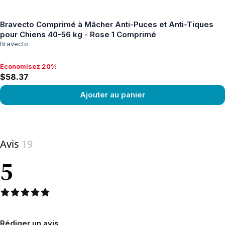
Bravecto Comprimé à Mâcher Anti-Puces et Anti-Tiques
pour Chiens 40-56 kg - Rose 1 Comprimé
Bravecto
Économisez 20%
Économisez 20%, $58.37
$58.37
Ajouter au panier
View product
Avis
19
5
Rédiger un avis