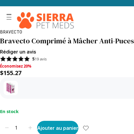
BRAVECTO
Bravecto Comprimé à Mâcher Anti-Puces 
Rédiger un avis
5
19
avis
Économisez 20%, $155.27
Économisez 20%
$155.27
En stock
Ajouter au panier