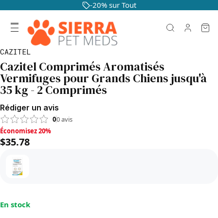
-20% sur Tout
CAZITEL
Cazitel Comprimés Aromatisés
Vermifuges pour Grands Chiens jusqu'à
35 kg - 2 Comprimés
Rédiger un avis
0
0
avis
Économisez 20%, $35.78
Économisez 20%
$35.78
En stock