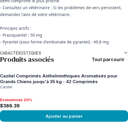
demi-comprimé le plus proche.
- Consultez un vétérinaire : Si les problèmes de vers persistent,
demandez l'avis de votre vétérinaire.
Principes actifs :
- Praziquantel : 50 mg
- Pyrantel (sous forme d'embonate de pyrantel) : 49,8 mg
Informations supplémentaires
CARACTÉRISTIQUES
Produits associés
Tout parcourir
Cazitel Comprimés Anthelminthiques Aromatisés pour
Grands Chiens jusqu'à 35 kg - 42 Comprimés
Cazitel
Économisez 20%
Économisez 20%, $386.39
$386.39
Ajouter au panier
View product