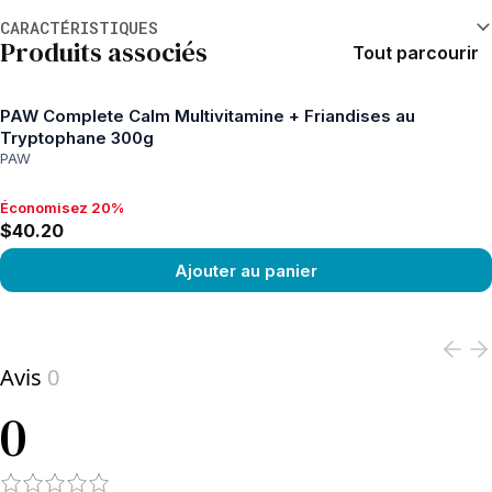
Informations supplémentaires
CARACTÉRISTIQUES
Produits associés
Tout parcourir
PAW Complete Calm Multivitamine + Friandises au
Tryptophane 300g
PAW
Économisez 20%
Économisez 20%, $40.20
$40.20
Ajouter au panier
View product
Avis
0
0