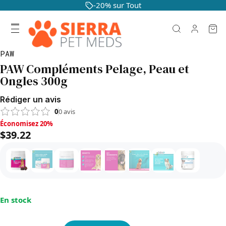
-20% sur Tout
PAW
PAW Compléments Pelage, Peau et
Ongles 300g
Rédiger un avis
0
0
avis
Économisez 20%, $39.22
Économisez 20%
$39.22
En stock