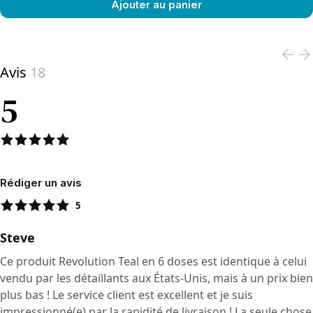
Ajouter au panier
View product
Avis
18
5
Rédiger un avis
5
Steve
Ce produit Revolution Teal en 6 doses est identique à celui
vendu par les détaillants aux États-Unis, mais à un prix bien
plus bas ! Le service client est excellent et je suis
impressionné(e) par la rapidité de livraison ! La seule chose