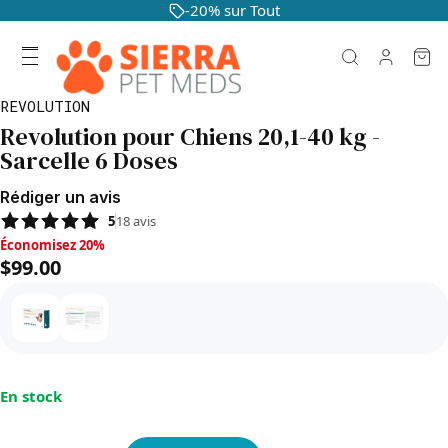
-20% sur Tout
REVOLUTION
Revolution pour Chiens 20,1-40 kg -
Sarcelle 6 Doses
Rédiger un avis
5
18
avis
Économisez 20%, $99.00
Économisez 20%
$99.00
En stock