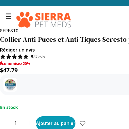
SERESTO
Collier Anti-Puces et Anti-Tiques Seresto
Rédiger un avis
5
87
avis
Économisez 20%, $47.79
Économisez 20%
$47.79
En stock
Ajouter au panier