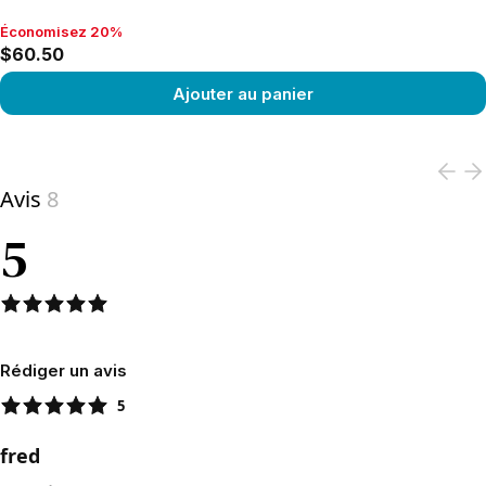
Économisez 20%
Économisez 20%, $60.50
$60.50
Ajouter au panier
View product
Avis
8
5
Rédiger un avis
5
fred