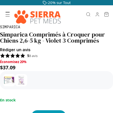
-20% sur Tout
SIMPARICA
Simparica Comprimés à Croquer pour
Chiens 2,6-5 kg - Violet 3 Comprimés
Rédiger un avis
5
8
avis
Économisez 20%, $37.09
Économisez 20%
$37.09
En stock