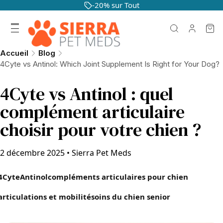
-20% sur Tout
Accueil
Blog
4Cyte vs Antinol: Which Joint Supplement Is Right for Your Dog?
4Cyte vs Antinol : quel
complément articulaire
choisir pour votre chien ?
2 décembre 2025
•
Sierra Pet Meds
4Cyte
Antinol
compléments articulaires pour chien
articulations et mobilité
soins du chien senior