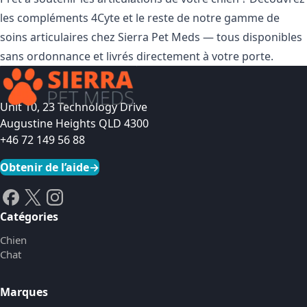
les compléments 4Cyte
et le reste de notre gamme de
soins articulaires chez Sierra Pet Meds — tous disponibles
sans ordonnance et livrés directement à votre porte.
Unit 10, 23 Technology Drive
Augustine Heights QLD 4300
+46 72 149 56 88
Obtenir de l’aide
→
Catégories
Chien
Chat
Marques