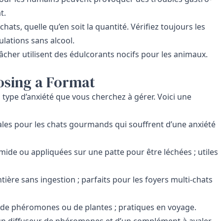
t.
hats, quelle qu’en soit la quantité. Vérifiez toujours les
ulations sans alcool.
âcher utilisent des édulcorants nocifs pour les animaux.
osing a Format
 type d’anxiété que vous cherchez à gérer. Voici une
éales pour les chats gourmands qui souffrent d’une anxiété
de ou appliquées sur une patte pour être léchées ; utiles
ère sans ingestion ; parfaits pour les foyers multi-chats
e de phéromones ou de plantes ; pratiques en voyage.
’un diffuseur de phéromones et d’un complément à avaler