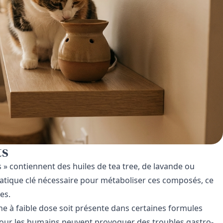
ts
 contiennent des huiles de tea tree, de lavande ou
atique clé nécessaire pour métaboliser ces composés, ce
es.
ne à faible dose soit présente dans certaines formules
 pour les humains peuvent provoquer des troubles gastro-