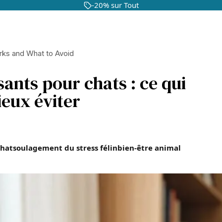
-20% sur Tout
rks and What to Avoid
ants pour chats : ce qui
ieux éviter
hat
soulagement du stress félin
bien-être animal