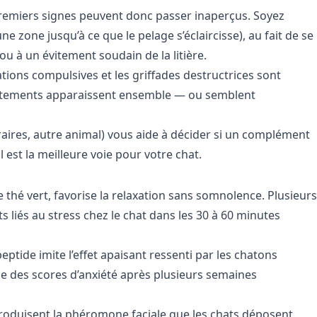
 premiers signes peuvent donc passer inaperçus. Soyez
une zone jusqu’à ce que le pelage s’éclaircisse), au fait de se
u à un évitement soudain de la litière.
sations compulsives et les griffades destructrices sont
portements apparaissent ensemble — ou semblent
aires, autre animal) vous aide à décider si un complément
 est la meilleure voie pour votre chat.
 thé vert, favorise la relaxation sans somnolence. Plusieurs
 liés au stress chez le chat dans les 30 à 60 minutes
peptide imite l’effet apaisant ressenti par les chatons
se des scores d’anxiété après plusieurs semaines
oduisent la phéromone faciale que les chats déposent