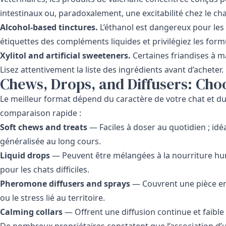
intestinaux ou, paradoxalement, une excitabilité chez le cha
Alcohol-based tinctures.
L’éthanol est dangereux pour les c
étiquettes des compléments liquides et privilégiez les form
Xylitol and artificial sweeteners.
Certaines friandises à m
Lisez attentivement la liste des ingrédients avant d’acheter.
Chews, Drops, and Diffusers: Cho
Le meilleur format dépend du caractère de votre chat et du
comparaison rapide :
Soft chews and treats
— Faciles à doser au quotidien ; id
généralisée au long cours.
Liquid drops
— Peuvent être mélangées à la nourriture humi
pour les chats difficiles.
Pheromone diffusers and sprays
— Couvrent une pièce enti
ou le stress lié au territoire.
Calming collars
— Offrent une diffusion continue et faibl
De nombreux propriétaires constatent que l’association d