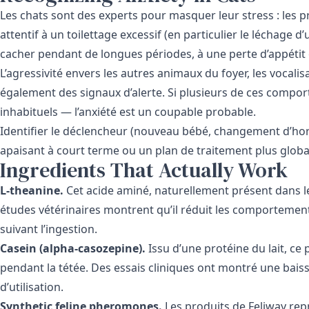
Les chats sont des experts pour masquer leur stress : les
attentif à un toilettage excessif (en particulier le léchage d’
cacher pendant de longues périodes, à une perte d’appétit o
L’agressivité envers les autres animaux du foyer, les vocali
également des signaux d’alerte. Si plusieurs de ces com
inhabituels — l’anxiété est un coupable probable.
Identifier le déclencheur (nouveau bébé, changement d’hor
apaisant à court terme ou un plan de traitement plus global
Ingredients That Actually Work
L-theanine.
Cet acide aminé, naturellement présent dans le
études vétérinaires montrent qu’il réduit les comportements
suivant l’ingestion.
Casein (alpha-casozepine).
Issu d’une protéine du lait, ce 
pendant la tétée. Des essais cliniques ont montré une bais
d’utilisation.
Synthetic feline pheromones.
Les produits de
Feliway
repr