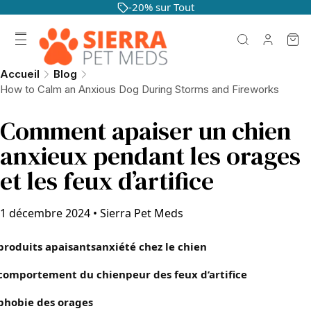
-20% sur Tout
Accueil
Blog
How to Calm an Anxious Dog During Storms and Fireworks
Comment apaiser un chien
anxieux pendant les orages
et les feux d’artifice
1 décembre 2024
•
Sierra Pet Meds
produits apaisants
anxiété chez le chien
comportement du chien
peur des feux d’artifice
phobie des orages