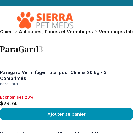
Chien
Antipuces, Tiques et Vermifuges
Vermifuges Int
ParaGard
3
Paragard Vermifuge Total pour Chiens 20 kg - 3
Comprimés
ParaGard
Économisez 20%
Économisez 20%, $29.74
$29.74
Ajouter au panier
Voir le produit