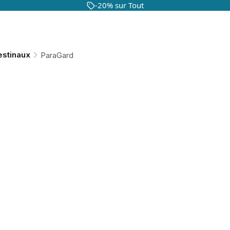
-20% sur Tout
estinaux
ParaGard