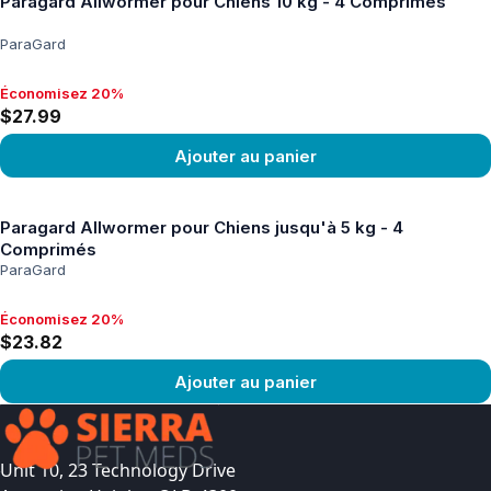
Paragard Allwormer pour Chiens 10 kg - 4 Comprimés
ParaGard
Économisez 20%
Économisez 20%, $27.99
$27.99
Ajouter au panier
Voir le produit
Paragard Allwormer pour Chiens jusqu'à 5 kg - 4
Comprimés
ParaGard
Économisez 20%
Économisez 20%, $23.82
$23.82
Ajouter au panier
Voir le produit
Unit 10, 23 Technology Drive