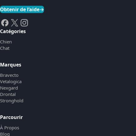
Obtenir de l’aide
→
Catégories
Chien
Chat
Marques
Bravecto
Vetalogica
Nexgard
Drontal
Stronghold
Parcourir
À Propos
Blog