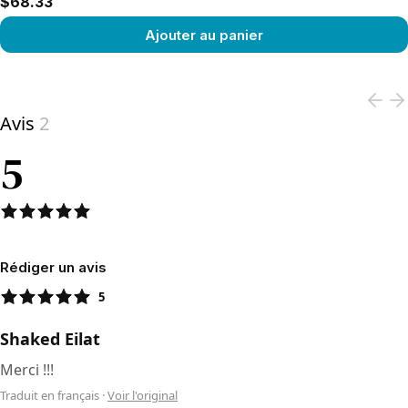
$68.33
Ajouter au panier
View product
Avis
2
5
Rédiger un avis
5
Shaked Eilat
Merci !!!
Traduit en français
·
Voir l'original