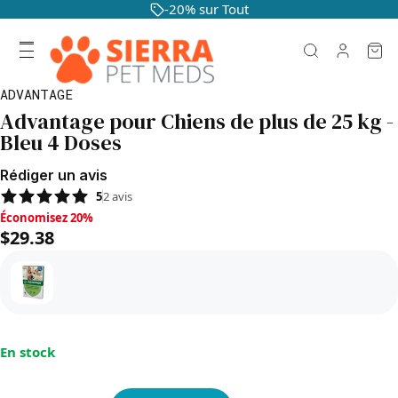
-20% sur Tout
ADVANTAGE
Advantage pour Chiens de plus de 25 kg -
Bleu 4 Doses
Rédiger un avis
5
2
avis
Économisez 20%, $29.38
Économisez 20%
$29.38
En stock