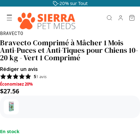
-20% sur Tout
BRAVECTO
Bravecto Comprimé à Mâcher 1 Mois
Anti-Puces et Anti-Tiques pour Chiens 10-
20 kg - Vert 1 Comprimé
Rédiger un avis
5
1
avis
Économisez 20%, $27.56
Économisez 20%
$27.56
En stock