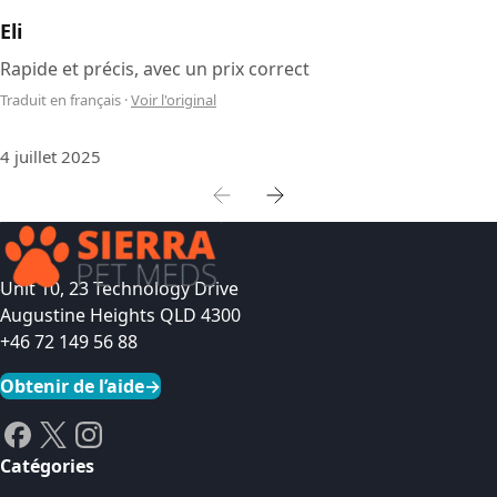
Eli
Rapide et précis, avec un prix correct
Traduit en français
·
Voir l'original
4 juillet 2025
Unit 10, 23 Technology Drive
Augustine Heights QLD 4300
+46 72 149 56 88
Obtenir de l’aide
→
Catégories