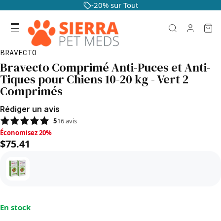
-20% sur Tout
BRAVECTO
Bravecto Comprimé Anti-Puces et Anti-
Tiques pour Chiens 10-20 kg - Vert 2
Comprimés
Rédiger un avis
5
16
avis
Économisez 20%, $75.41
Économisez 20%
$75.41
En stock