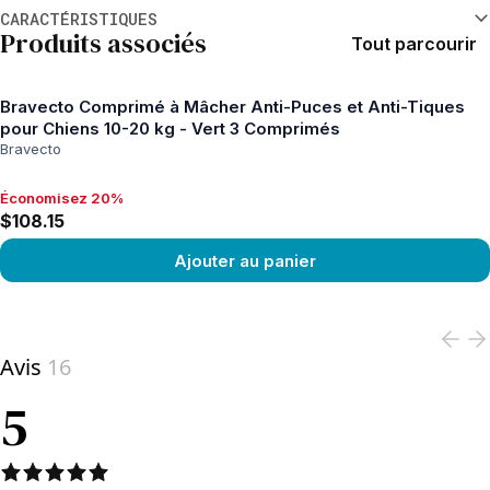
Informations supplémentaires
CARACTÉRISTIQUES
Produits associés
Tout parcourir
Bravecto Comprimé à Mâcher Anti-Puces et Anti-Tiques
pour Chiens 10-20 kg - Vert 3 Comprimés
Bravecto
Économisez 20%
Économisez 20%, $108.15
$108.15
Ajouter au panier
View product
Avis
16
5