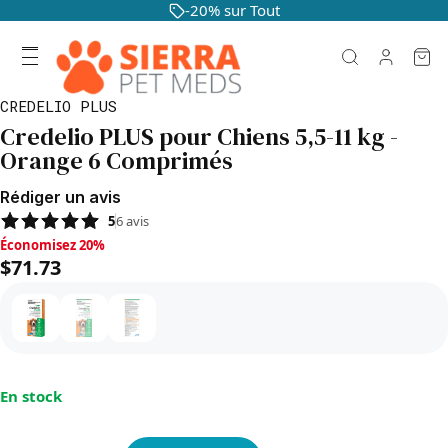
-20% sur Tout
CREDELIO PLUS
Credelio PLUS pour Chiens 5,5-11 kg -
Orange 6 Comprimés
Rédiger un avis
5
6
avis
Économisez 20%, $71.73
Économisez 20%
$71.73
En stock