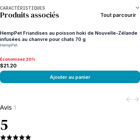
Informations supplémentaires
CARACTÉRISTIQUES
Produits associés
Tout parcourir
HempPet Friandises au poisson hoki de Nouvelle-Zélande
infusées au chanvre pour chats 70 g
HempPet
Économisez 20%
Économisez 20%, $21.20
$21.20
Ajouter au panier
View product
Avis
1
5