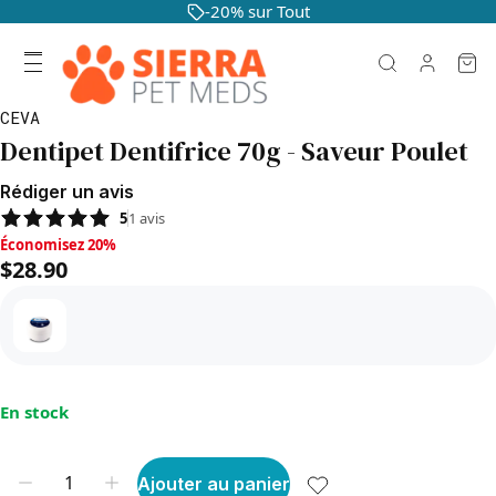
-20% sur Tout
CEVA
Dentipet Dentifrice 70g - Saveur Poulet
Rédiger un avis
5
1
avis
Économisez 20%, $28.90
Économisez 20%
$28.90
En stock
Ajouter au panier