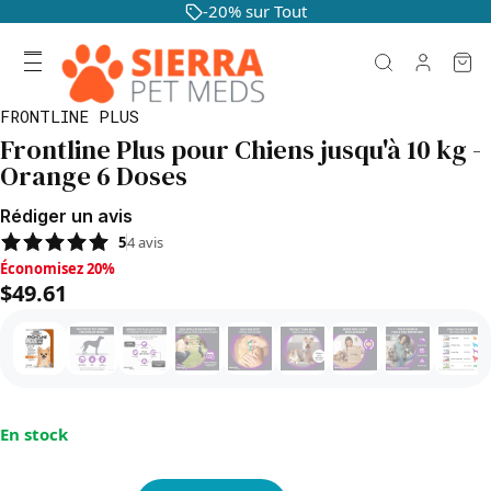
-20% sur Tout
FRONTLINE PLUS
Frontline Plus pour Chiens jusqu'à 10 kg -
Orange 6 Doses
Rédiger un avis
5
4
avis
Économisez 20%, $49.61
Économisez 20%
$49.61
En stock