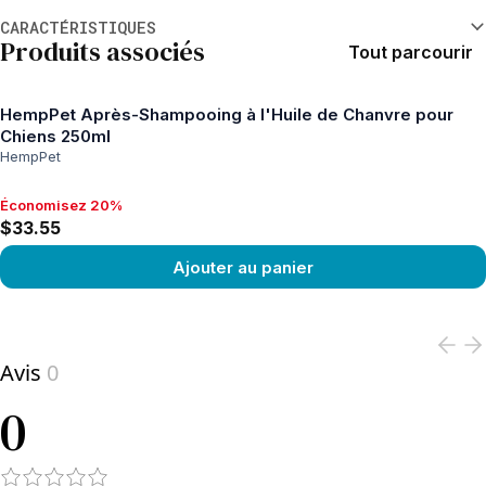
Informations supplémentaires
CARACTÉRISTIQUES
Produits associés
Tout parcourir
HempPet Après-Shampooing à l'Huile de Chanvre pour
Chiens 250ml
HempPet
Économisez 20%
Économisez 20%, $33.55
$33.55
Ajouter au panier
View product
Avis
0
0