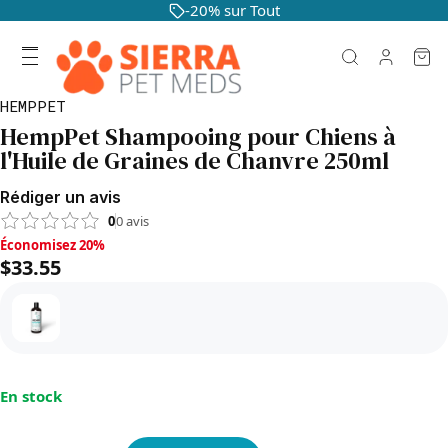
-20% sur Tout
HEMPPET
HempPet Shampooing pour Chiens à
l'Huile de Graines de Chanvre 250ml
Rédiger un avis
0
0
avis
Économisez 20%, $33.55
Économisez 20%
$33.55
En stock