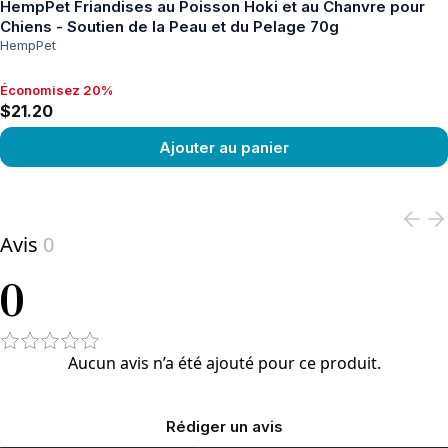
HempPet Friandises au Poisson Hoki et au Chanvre pour
Chiens - Soutien de la Peau et du Pelage 70g
HempPet
Économisez 20%
Économisez 20%, $21.20
$21.20
Ajouter au panier
View product
Avis
0
0
Aucun avis n’a été ajouté pour ce produit.
Rédiger un avis