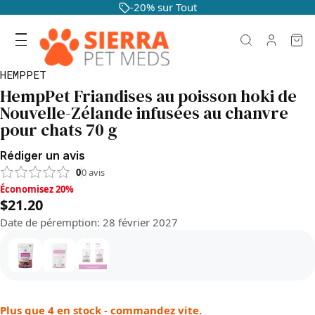
-20% sur Tout
HEMPPET
HempPet Friandises au poisson hoki de
Nouvelle-Zélande infusées au chanvre
pour chats 70 g
Rédiger un avis
0
0
avis
Économisez 20%, $21.20
Économisez 20%
$21.20
Date de péremption
:
28 février 2027
Plus que 4 en stock - commandez vite.