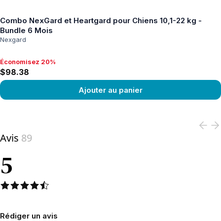
Combo NexGard et Heartgard pour Chiens 10,1-22 kg -
Bundle 6 Mois
Nexgard
Économisez 20%
Économisez 20%, $98.38
$98.38
Ajouter au panier
View product
Avis
89
5
Rédiger un avis