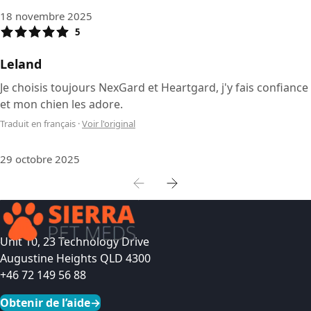
18 novembre 2025
5
Leland
Je choisis toujours NexGard et Heartgard, j'y fais confiance
et mon chien les adore.
Traduit en français
·
Voir l'original
29 octobre 2025
Unit 10, 23 Technology Drive
Augustine Heights QLD 4300
+46 72 149 56 88
Obtenir de l’aide
→