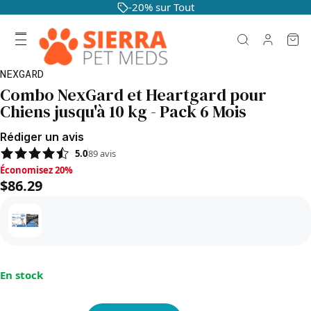
-20% sur Tout
NEXGARD
Combo NexGard et Heartgard pour
Chiens jusqu'à 10 kg - Pack 6 Mois
Rédiger un avis
5.0
89
avis
Économisez 20%, $86.29
Économisez 20%
$86.29
En stock