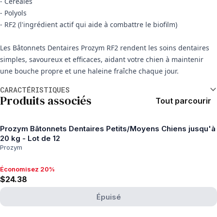
- Céréales
- Polyols
- RF2 (l'ingrédient actif qui aide à combattre le biofilm)
Les Bâtonnets Dentaires Prozym RF2 rendent les soins dentaires
simples, savoureux et efficaces, aidant votre chien à maintenir
une bouche propre et une haleine fraîche chaque jour.
Informations supplémentaires
CARACTÉRISTIQUES
Produits associés
Tout parcourir
Prozym Bâtonnets Dentaires Petits/Moyens Chiens jusqu'à
20 kg - Lot de 12
Prozym
Économisez 20%
Économisez 20%, $24.38
$24.38
Épuisé
View product