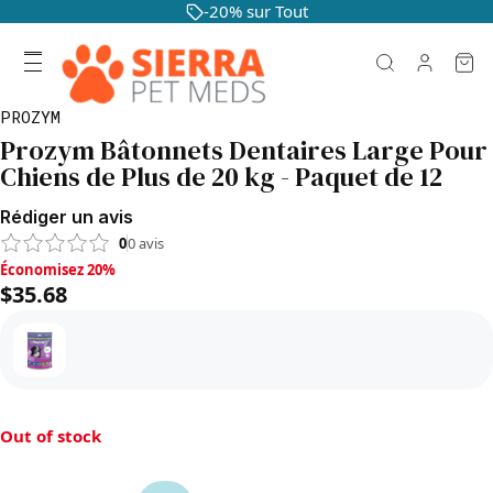
-20% sur Tout
PROZYM
Prozym Bâtonnets Dentaires Large Pour
Chiens de Plus de 20 kg - Paquet de 12
Rédiger un avis
0
0
avis
Économisez 20%, $35.68
Économisez 20%
$35.68
Out of stock