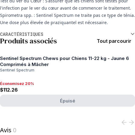
Test du Ver du Cœur : S'assurer que les chiens sont testés pour
l'infection par le ver du cœur avant de commencer le traitement.
Spirometra spp. : Sentinel Spectrum ne traite pas ce type de ténia.
Une dose plus élevée de praziquantel est nécessaire.
Informations supplémentaires
CARACTÉRISTIQUES
Produits associés
Tout parcourir
Sentinel Spectrum Chews pour Chiens 11-22 kg - Jaune 6
Comprimés à Mâcher
Sentinel Spectrum
Économisez 20%
Économisez 20%, $112.26
$112.26
Épuisé
View product
Avis
0