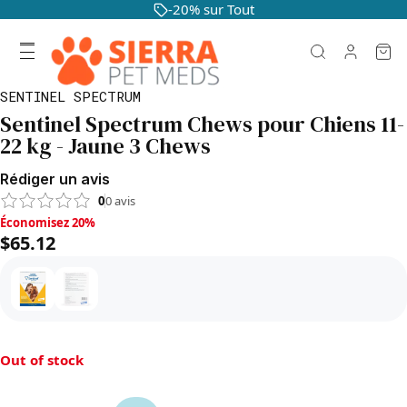
-20% sur Tout
SENTINEL SPECTRUM
Sentinel Spectrum Chews pour Chiens 11-
22 kg - Jaune 3 Chews
Rédiger un avis
0
0
avis
Économisez 20%, $65.12
Économisez 20%
$65.12
Out of stock