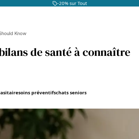
-20% sur Tout
 Should Know
 bilans de santé à connaître
asitaire
soins préventifs
chats seniors