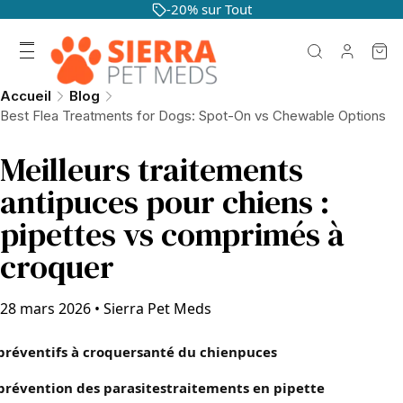
-20% sur Tout
Accueil
Blog
Best Flea Treatments for Dogs: Spot-On vs Chewable Options
Meilleurs traitements
antipuces pour chiens :
pipettes vs comprimés à
croquer
28 mars 2026
•
Sierra Pet Meds
préventifs à croquer
santé du chien
puces
prévention des parasites
traitements en pipette