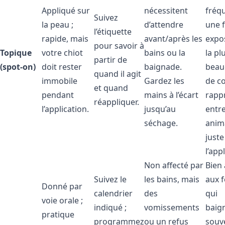
Appliqué sur
nécessitent
fréq
Suivez
la peau ;
d’attendre
une 
l’étiquette
rapide, mais
avant/après les
expos
pour savoir à
Topique
votre chiot
bains ou la
la pl
partir de
(spot-on)
doit rester
baignade.
beau
quand il agit
immobile
Gardez les
de c
et quand
pendant
mains à l’écart
rapp
réappliquer.
l’application.
jusqu’au
entr
séchage.
anim
juste
l’app
Non affecté par
Bien
Suivez le
les bains, mais
aux 
Donné par
calendrier
des
qui
voie orale ;
indiqué ;
vomissements
baig
pratique
programmez
ou un refus
souve