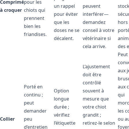
Comprimé
pour les
un rappel
peuvent
stoc
à croquer
chiots qui
pour éviter
interférer—
sécur
prennent
que les
demandez
hors
bien les
doses ne se
conseil à votre
port
friandises.
décalent.
vétérinaire si
anim
cela arrive.
des e
Peut
conv
L’ajustement
aux j
doit être
brus
contrôlé
Porté en
aux c
Option
souvent à
continu ;
qui
longue
mesure que
peut
mord
durée ;
votre chiot
demander
les co
vérifiez
grandit ;
Collier
peu
ou a
l’étiquette
retirez-le selon
d’entretien
foye