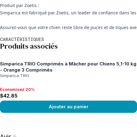
Produit par Zoetis :
Simparica est fabriqué par Zoetis, un leader de confiance dans les
Assurez-vous que votre chien reste libre de puces et de tiques a
Informations supplémentaires
CARACTÉRISTIQUES
Produits associés
Simparica TRIO Comprimés à Mâcher pour Chiens 5,1-10 kg
- Orange 3 Comprimés
Simparica TRIO
Économisez 20%
Économisez 20%, $42.85
$42.85
Ajouter au panier
View product
Avis
6