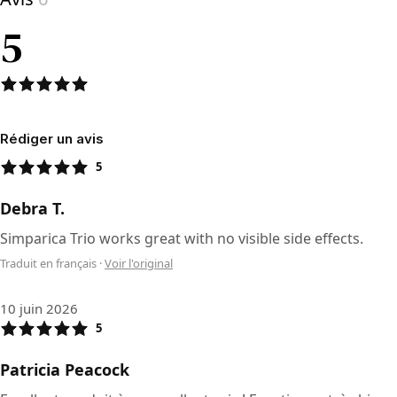
5
Rédiger un avis
5
Debra T.
Simparica Trio works great with no visible side effects.
Traduit en français
·
Voir l'original
10 juin 2026
5
Patricia Peacock