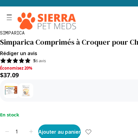
SIMPARICA
Simparica Comprimés à Croquer pour Chi
Rédiger un avis
5
6
avis
Économisez 20%, $37.09
Économisez 20%
$37.09
En stock
Ajouter au panier